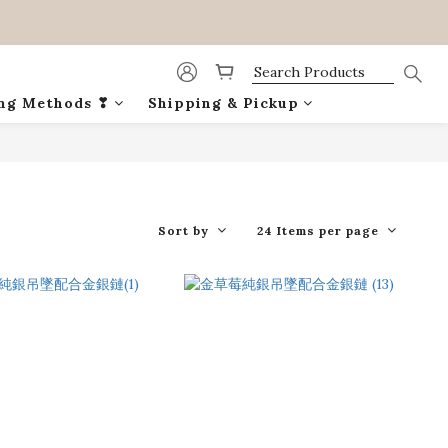
ing Methods ❣
Shipping & Pickup
Sort by
24 Items per page