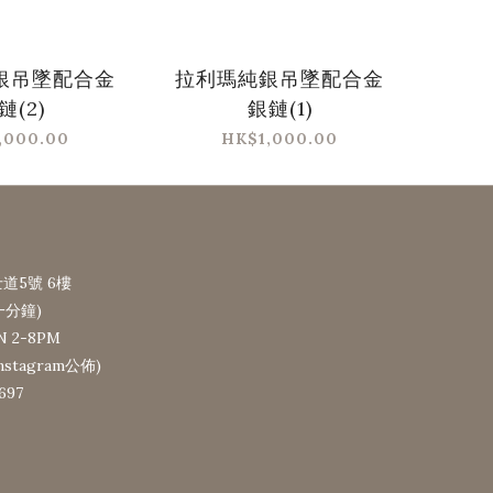
銀吊墜配合金
拉利瑪純銀吊墜配合金
鏈(2)
銀鏈(1)
,000.00
HK$1,000.00
道5號 6樓
一分鐘)
N 2-8PM
tagram公佈)
697