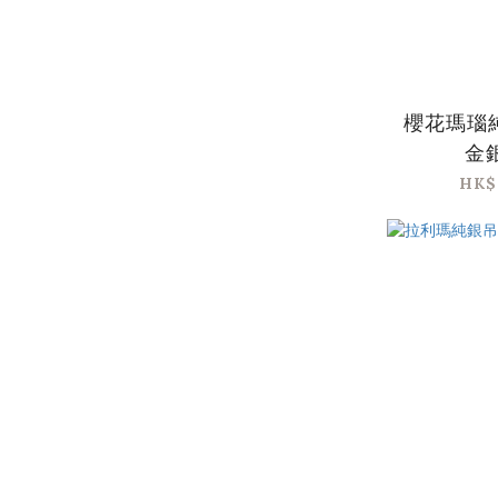
櫻花瑪瑙
金銀
HK$