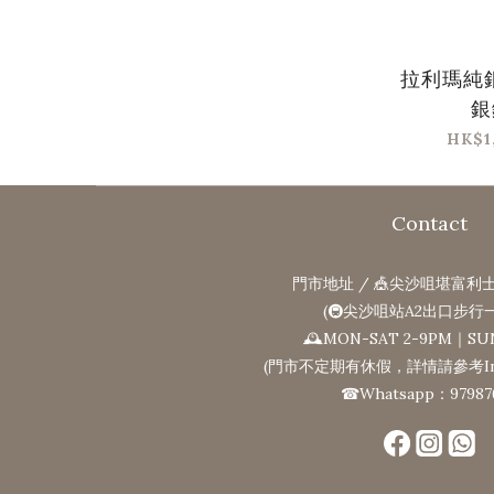
拉利瑪純
銀
HK$1
Contact
門市地址 / 🎪尖沙咀堪富利士
(🚇尖沙咀站A2出口步行
🕰MON-SAT 2-9PM｜SU
(門市不定期有休假，詳情請參考Ins
☎Whatsapp：97987