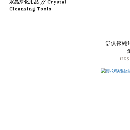
水晶淨化用品 // Crystal
Cleansing Tools
舒俱徠純
鏈
HK$