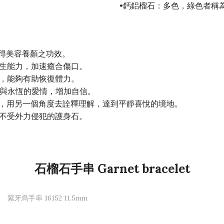
•鈣鋁榴石：多色，綠色者稱為（
獲得美容養顏之功效。
再生能力，加速癒合傷口。
者，能夠有助恢復體力。
福與永恆的愛情，增加自信。
憶，用另一個角度去詮釋理解，達到平靜喜悅的境地。
為不受外力侵犯的護身石。
石榴石手串 Garnet bracelet