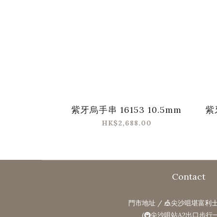
紫牙烏手串 16153 10.5mm
紫
HK$2,688.00
Contact
門市地址 / 🎪尖沙咀堪富利士
(🚇尖沙咀站A2出口步行