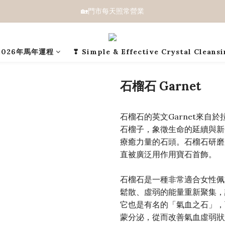
🏡門市每天照常營業
2026年馬年運程
❣ Simple & Effective Crystal Cleans
石榴石 Garnet
石榴石的英文Garnet來自
石榴子，象徵生命的延續與新
療癒力量的石頭。石榴石研磨
直被廣泛用作用寶石首飾。
石榴石是一種非常適合女性佩
鬆散、虛弱的能量重新聚集，
它也是有名的「氣血之石」，
蒙分泌，從而改善氣血虛弱狀