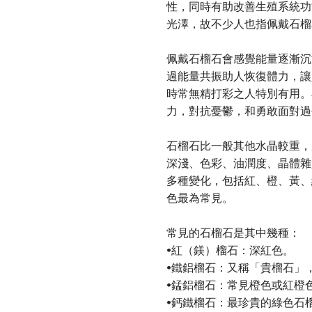
性，同時有助改善生殖系統功
光澤，故不少人也指佩戴石榴
佩戴石榴石會感覺能量逐漸沉
過能量共振助人恢復體力，讓
時常無精打彩之人特別有用。
力，對抗憂鬱，和勇敢面對過
石榴石比一般其他水晶較重，
深淺、色彩、油潤度、晶體雜
多種變化，包括紅、橙、黃、
色最為常見。
常見的石榴石是其中幾種：
•紅（鎂）榴石：深紅色。
•鐵鋁榴石：又稱「貴榴石」
•錳鋁榴石：常見橙色或紅橙
•鈣鐵榴石：最珍貴的綠色石