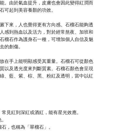
能。由於氣血提升，皮膚也會因此變得紅潤而
石可起到美容養顏的功效。
澱下來，人也覺得更有方向感。石榴石能夠透
人感到熱血以及活力，對於經常熬夜、加班和
石榴石作為護身石一種，可增加個人自信及魅
去的創傷。
放在手上能明顯感受其重量。石榴石可從顏色
質以及透光度來判斷質素。石榴石顏色會呈現
綠、藍、紫、棕、黑、粉紅及透明，當中以紅
，常見紅到深紅或酒紅，能有星光效應。
色。
榴石，也稱為「翠榴石」。