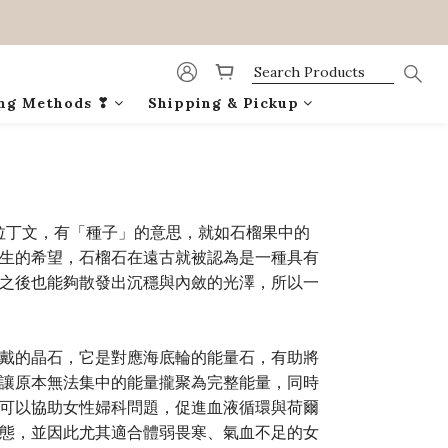
ing Methods ❣
Shipping & Pickup
於拉丁文，有「種子」的意思，就如石榴果中的
生的希望，石榴石在遠古就被認為是一種具有
之後也能夠散發出沉穩與內斂的光澤，所以一
戴的晶石，它是對應海底輪的能量石，有助將
讓原本無法集中的能量攏聚為完整能量，同時
可以協助女性婦科問題，促進血液循環與荷爾
態，並因此尤其適合體弱畏寒、氣血不足的女