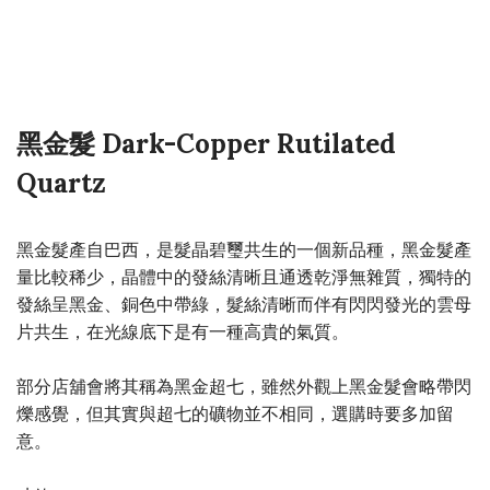
黑金髮 Dark-Copper Rutilated
Quartz
黑金髮產自巴西，是髮晶碧璽共生的一個新品種，黑金髮產
量比較稀少，晶體中的發絲清晰且通透乾淨無雜質，獨特的
發絲呈黑金、銅色中帶綠，髮絲清晰而伴有閃閃發光的雲母
片共生，在光線底下是有一種高貴的氣質。
部分店舖會將其稱為黑金超七，雖然外觀上黑金髮會略帶閃
爍感覺，但其實與超七的礦物並不相同，選購時要多加留
意。