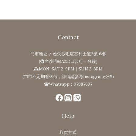
Contact
門市地址 / 🎪尖沙咀堪富利士道5號 6樓
(🚇尖沙咀站A2出口步行一分鐘)
🕰MON-SAT 2-9PM｜SUN 2-8PM
(門市不定期有休假，詳情請參考Instagram公佈)
☎Whatsapp：97987697
Help
取貨方式