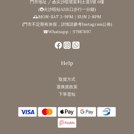
門市地址 / 🎪尖沙咀堪富利士道5號 6樓
(🚇尖沙咀站A2出口步行一分鐘)
🕰MON-SAT 2-9PM｜SUN 2-8PM
(門市不定期有休假，詳情請參考Instagram公佈)
☎Whatsapp：97987697
Help
取貨方式
退換貨政策
下單需知