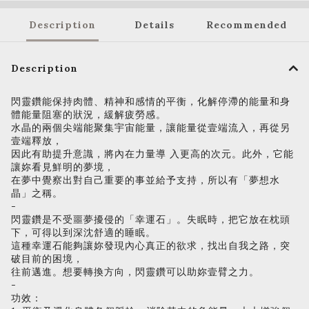
Description
Details
Recommended
Description
閃靈鑽能保持肉體、精神和感情的平衡，化解停滯的能量和身
體能量阻塞的狀況，緩解疲勞感。
水晶的兩個尖端能聚集宇宙能量，讓能量從壹端流入，再從另
壹端釋放，
因此有助提升意識，將內在力量導 入更高的次元。此外，它能
讓妳看見鮮明的夢境，
在夢中覺察出對自己重要的事並給予支持，所以有「夢想水
晶」之稱。
-
閃靈鑽是不受噩夢擾侵的「幸運石」。失眠時，把它放在枕頭
下，可得以到深沈舒適的睡眠。
這種幸運石能夠讓妳發現內心真正的欲求，找出自我之路，突
破目前的困境，
往前邁進。想要轉換方向，閃靈鑽可以助妳壹臂之力。
-
功效：