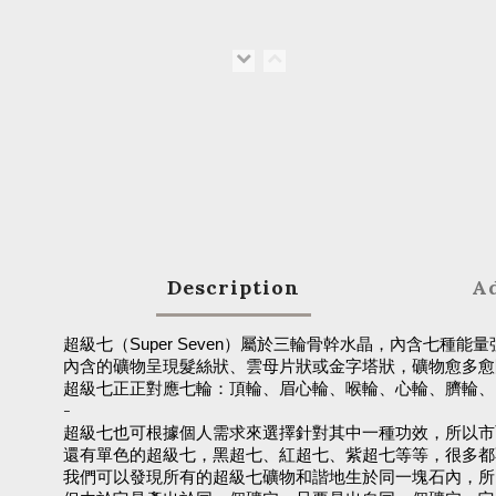
Description
Ad
超級七（Super Seven）屬於三輪骨幹水晶，內含七
內含的礦物呈現髮絲狀、雲母片狀或金字塔狀，礦物愈多愈
超級七正正對應七輪：頂輪、眉心輪、喉輪、心輪、臍輪、
-
超級七也可根據個人需求來選擇針對其中一種功效，所以市
還有單色的超級七，黑超七、紅超七、紫超七等等，很多都
我們可以發現所有的超級七礦物和諧地生於同一塊石內，所