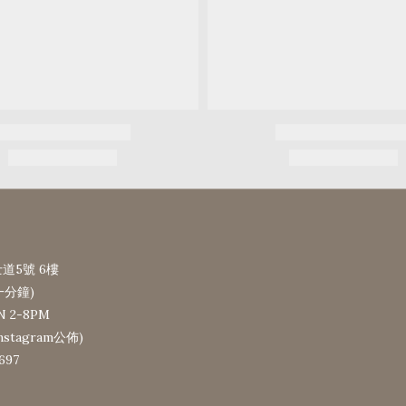
道5號 6樓
一分鐘)
N 2-8PM
tagram公佈)
697