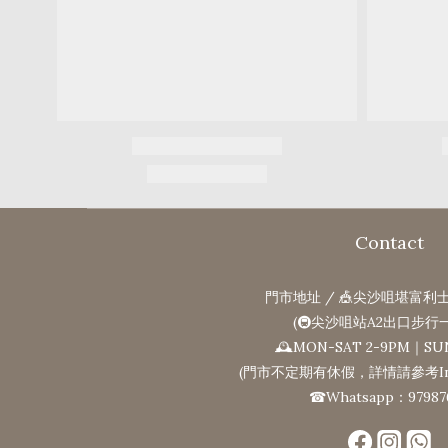
Contact
門市地址 / 🎪尖沙咀堪富利士
(🚇尖沙咀站A2出口步行
🕰MON-SAT 2-9PM｜SU
(門市不定期有休假，詳情請參考Ins
☎Whatsapp：97987