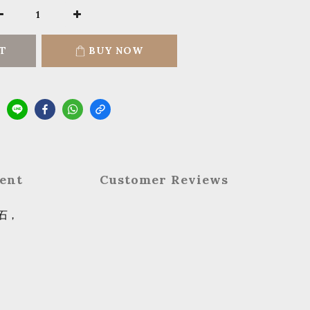
T
BUY NOW
ent
Customer Reviews
石，