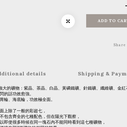
ADD TO CAR
Share
ditional details
Shipping & Paym
種能量強大的礦物：紫晶、茶晶、白晶、黃磷鐵礦、針鐵礦、纖維礦、金紅
閃的話功效愈強。
胃輪、海底輪，功效極全面。
面上除了一般的彩超七，
不包含齊全的七種配色，但在陽光下觀察，
以即使很多時候在同一塊石內不能同時看到這七種礦物，