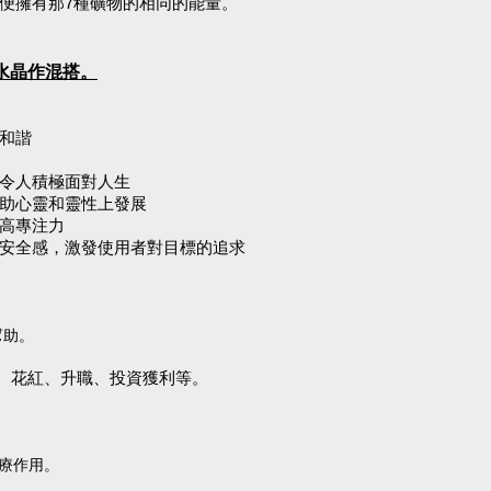
便擁有那7種礦物的相同的能量。
水晶作混搭。
和諧
令人積極面對人生
助心靈和靈性上發展
高專注力
安全感，激發使用者對目標的追求
幫助。
、花紅、升職、投資獲利等。
。
療作用。