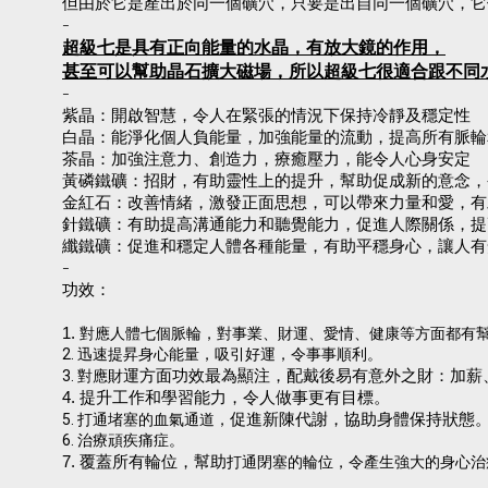
但由於它是產出於同一個礦穴，只要是出自同一個礦穴，它
-
超級七是具有正向能量的水晶，有放大鏡的作用，
甚至可以幫助晶石擴大磁場，所以超級七很適合跟不同
-
紫晶：開啟智慧，令人在緊張的情況下保持冷靜及穩定性
白晶：能淨化個人負能量，加強能量的流動，提高所有脈輪
茶晶：加強注意力、創造力，療癒壓力，能令人心身安定
黃磷鐵礦：招財，有助靈性上的提升，幫助促成新的意念，
金紅石：改善情緒，激發正面思想，可以帶來力量和愛，有
針鐵礦：有助提高溝通能力和聽覺能力，促進人際關係，提
纖鐵礦：促進和穩定人體各種能量，有助平穩身心，讓人有
-
功效：
1.
對應人體七個脈輪，對事業、財運、愛情、健康等方面都有
2. 迅速提昇身心能量，吸引好運，令事事順利。
3. 對應財
運方面功效最為顯注，配戴後易有意外之財：加薪
4. 提升工作和學習能力，令人做事更有目標。
5. 打通堵塞的血氣通道，
促進新陳代謝，協助身體保持狀態
6. 治療頑疾痛症。
7. 覆蓋所有輪位，幫助
打通閉塞的輪位，令產生強大的身心治