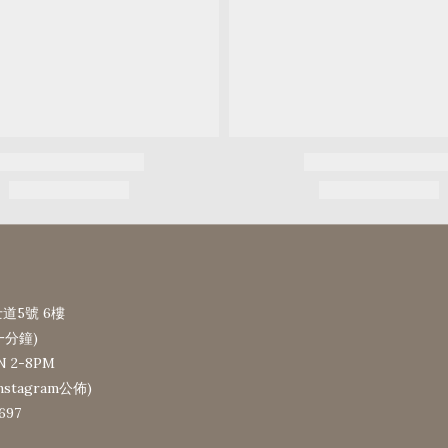
道5號 6樓
一分鐘)
N 2-8PM
tagram公佈)
697