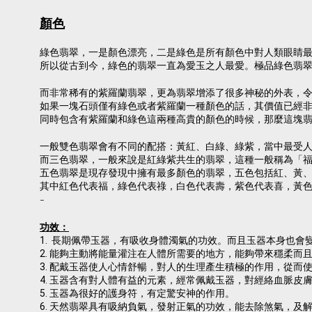
顏色
綠色翡翠，一是顏色漂亮，二是綠色是所有顏色中對人類眼睛
所以從古到今，綠色的翡翠一直為愛玉之人最愛。極品綠色翡
而非常稀有的紫羅蘭翡翠，更為翡翠增添了很多神秘的外表，
如果一塊石頭僅有綠色或者紫羅蘭一種顏色的話，其價值已經
同時包含有紫羅蘭和綠色這兩種高貴的顏色的時候，那麼這塊
一般雙色翡翠會有不同的配搭：黃紅、白綠、綠紫，當中最受人
而三色翡翠，一般來說是紅綠紫共生的翡翠，這種一般稱為「
五色翡翠是現存發現中擁有最多顏色的翡翠，五色包括紅、黃
其中紅色代表福，綠色代表祿，白色代表壽，紫色代表喜，黃
-
功效：
1. 長期佩帶玉器，有吸收身體濁氣的功效。而且玉器本身也
2. 能夠主動將能量灌注在人體所需要的地方，能夠帶來穩柔而
3. 配戴玉器使人心情舒暢，對人的生理產生積極的作用，從而
4. 玉器含有對人體有益的元素，經常佩戴玉器，對經絡血脈皮
5. 玉器為很好的護身符，有定驚安神的作用。
6. 天然翡翠具有吸納負氣，發射正氣的功效，能去除煞氣，及