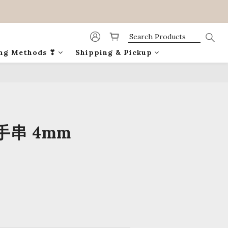
ing Methods ❣
Shipping & Pickup
BUY NOW
串 4mm