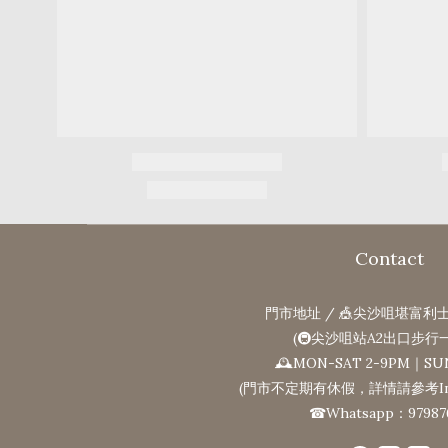
Contact
門市地址 / 🎪尖沙咀堪富利士
(🚇尖沙咀站A2出口步行
🕰MON-SAT 2-9PM｜SU
(門市不定期有休假，詳情請參考Ins
☎Whatsapp：97987