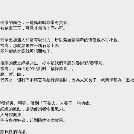
最健康的顏色，三是佩戴時非常有貴氣。
翠被稱帝王玉，可見其價值非同小可。
令翡翠更加迷人和富有吸引力，所以紫羅蘭翡翠的價值也不可小覷。
非常高，那麼如果在一塊石頭上面，
翡翠的價值之高就可想而知了。
推崇的便是綠紫共生，亦即是我們常說的春掛彩/春帶彩。
福祿壽」。而四色的話則叫「福祿壽喜」。
、綠、紫、白，
色代表財，但我們不稱它為福祿壽喜財，因為太冗長了，就簡單稱為「五
會變得通透、明亮。做到「玉養人、人養玉」的功效。
且細緻的波動，協助使用者恢復氣力。
使人身體健康。
膚等有多種好處，起到防病治病效果。
解除負性的情緒。