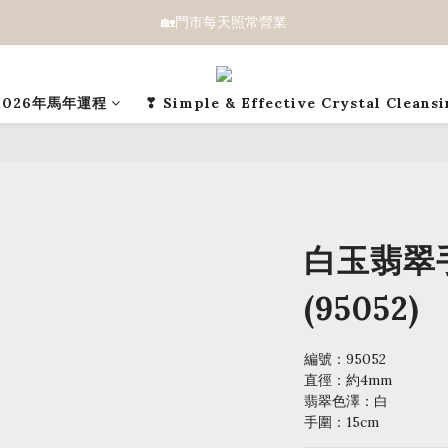
🏡門市每天照常營業
2026年馬年運程
❣ Simple & Effective Crystal Cleans
白玉翡翠手
(95052)
編號：95052
直徑：約4mm 
翡翠色澤：白
手圍：15cm