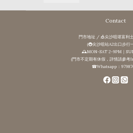
Contact
門市地址 / 🎪尖沙咀堪富利士
(🚇尖沙咀站A2出口步行
🕰MON-SAT 2-9PM｜SU
(門市不定期有休假，詳情請參考Ins
☎Whatsapp：97987