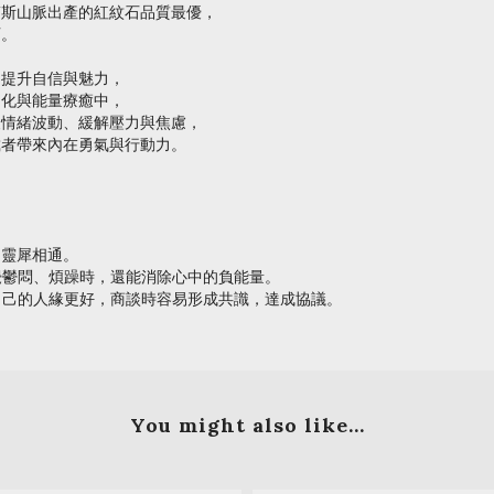
第斯山脈出產的紅紋石品質最優，
石。
、提升自信與魅力，
文化與能量療癒中，
復情緒波動、緩解壓力與焦慮，
戴者帶來內在勇氣與行動力。
、靈犀相通。
覺鬱悶、煩躁時，還能消除心中的負能量。
自己的人緣更好，商談時容易形成共識，達成協議。
You might also like...