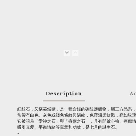
Description
Ad
紅紋石，又稱菱錳礦，是一種含錳的碳酸鹽礦物，屬三方晶系
常帶有白色、灰色或淺色條紋與渦紋，色澤溫柔鮮豔，宛如玫
它被視為「愛神之石」與「療癒之石」，具有開啟心輪、療癒
吸引真愛、平衡情緒等寓意和功效，是七月的誕生石。
-