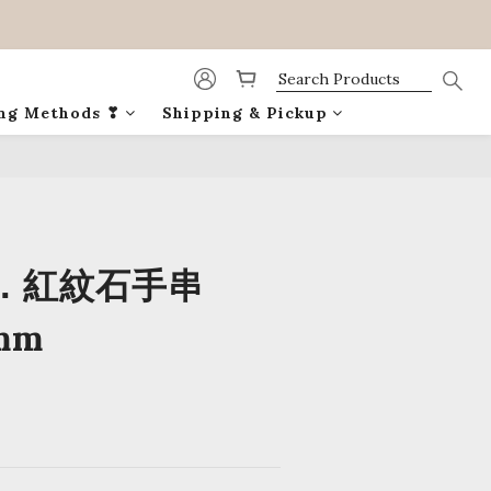
ing Methods ❣
Shipping & Pickup
BUY NOW
．紅紋石手串
mm