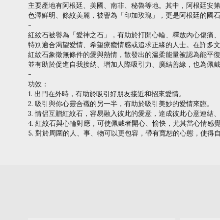
主要產地有阿根廷、美國、南非、秘魯等地。其中，阿根廷安
色澤鮮明、條紋美麗，被譽為「印加玫瑰」，更是阿根廷的國
-
紅紋石被譽為「愛神之石」，有助於打開心輪、釋放內心傷痛
特別適合渴望愛情、希望療癒情感或追求正緣的人士。在許多
紅紋石象徵無條件的愛與熱情，散發出的溫柔能量被認為能平
並有助於促進自我接納、增加人際吸引力、廣結善緣，也為佩
-
功效：
1. 出門在外時，有助於吸引好朋友接近和招來愛情。
2. 吸引與你心靈合襯的另一半，有助於吸引美妙的愛情來臨。
3. 情侶互贈紅紋石，容易融入彼此的愛意，達成彼此心意連結
4. 紅紋石與心輪對應，可使佩戴者開心、愉快，尤其當心情感
5. 對於周圍的人、事、物可以更包容，帶有寬恕的心態，使得