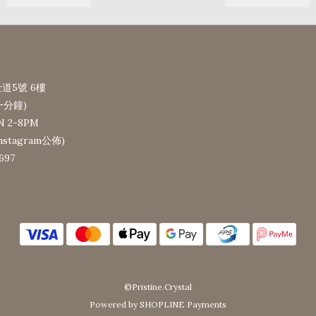
道5號 6樓
一分鐘)
N 2-8PM
tagram公佈)
697
©Pristine.Crystal
Powered by SHOPLINE Payments