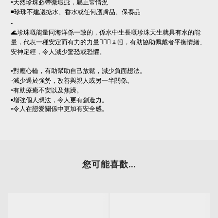
▫️天然珍珠必帶微瑕疵，屬正常情況
◾️珍珠不建議掂水、香水或任何護膚品、保養品
-
🌊珍珠嘅能量同海洋係一致的，係水中生長嘅珍珠天生就具有水的能
量，代表一種安定而有力的力量🧘🏻‍♀️🧘🏻，有助協助佩戴者平衡情緒、
安神定經，令人減少驚恐或恐懼。
▫️對應心輪，有助幫助自己放鬆，減少負面想法。
▫️減少過於強勢，改善與親人或另一半關係。
▫️有助療癒不安以及焦躁。
▫️增強個人想法，令人更有創造力。
▫️
令人在戀愛關係中更加有安全感。
您可能喜歡...