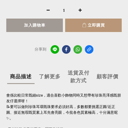
加入購物車
立即購買
分享到
送貨及付
商品描述
了解更多
顧客評價
款方式
會係比較日常既細size，適合喜歡小飾物同時又想帶有珍珠亮澤感既朋
友仔選擇呀！
📝要可以做到珍珠耳環既珠要求必須好高，多數都要挑選正圓/近正
圓、接近無瑕既質素上耳先會亮眼，今批各色質素極高，十分滿意呢
✨。