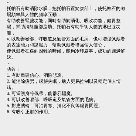
-
托帕石有助消除水腫，把托帕石置於腹部上，使托帕石的磁
場頻率與人體的頻率互動，
有助改善腎臟功能，同時有助於消化、吸收功能，健胃整
腸，幫助消除腹部脂肪。托帕石有助平衡人體的淋巴腺功
能，
可以改善喉部、呼吸道及氣管方面的毛病，也可增強佩戴者
的表達能力和說服力，幫助佩戴者增強個人信心，
使佩戴者在遇到困難的時候，能夠冷靜處事，成功的圓滿解
決。
-
功效：
1. 有助重建信心、消除悲哀。
2. 能消除疲勞，緩解失眠，助人更易控制以及穩定個人情
緒。
3. 可當護身符佩帶，能辟邪驅魔。
4. 可以改善喉部、呼吸道及氣管方面的毛病。
5. 對應臍輪，可治胃寒、消化不良等腸胃問題。
6. 有吸引正財的作用。