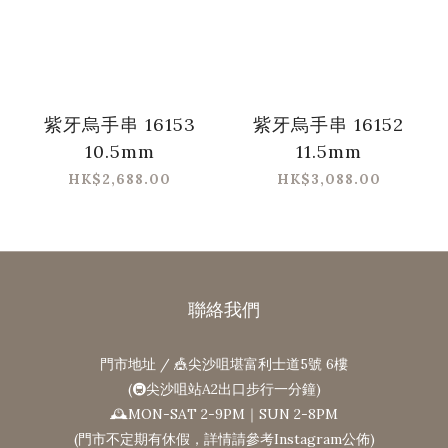
紫牙烏手串 16153
紫牙烏手串 16152
10.5mm
11.5mm
HK$2,688.00
HK$3,088.00
聯絡我們
門市地址 / 🎪尖沙咀堪富利士道5號 6樓
(🚇尖沙咀站A2出口步行一分鐘)
🕰MON-SAT 2-9PM｜SUN 2-8PM
(門市不定期有休假，詳情請參考Instagram公佈)