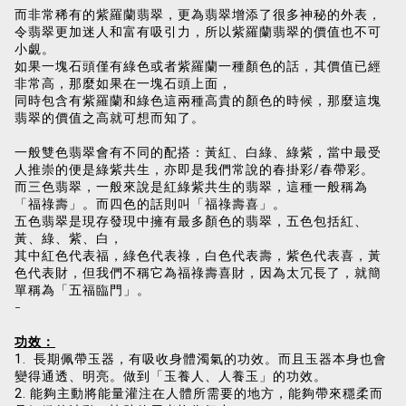
而非常稀有的紫羅蘭翡翠，更為翡翠增添了很多神秘的外表，
令翡翠更加迷人和富有吸引力，所以紫羅蘭翡翠的價值也不可
小覷。
如果一塊石頭僅有綠色或者紫羅蘭一種顏色的話，其價值已經
非常高，那麼如果在一塊石頭上面，
同時包含有紫羅蘭和綠色這兩種高貴的顏色的時候，那麼這塊
翡翠的價值之高就可想而知了。
一般雙色翡翠會有不同的配搭：黃紅、白綠、綠紫，當中最受
人推崇的便是綠紫共生，亦即是我們常說的春掛彩/春帶彩。
而三色翡翠，一般來說是紅綠紫共生的翡翠，這種一般稱為
「福祿壽」。而四色的話則叫「福祿壽喜」。
五色翡翠是現存發現中擁有最多顏色的翡翠，五色包括紅、
黃、綠、紫、白，
其中紅色代表福，綠色代表祿，白色代表壽，紫色代表喜，黃
色代表財，但我們不稱它為福祿壽喜財，因為太冗長了，就簡
單稱為「五福臨門」。
-
功效：
1. 長期佩帶玉器，有吸收身體濁氣的功效。而且玉器本身也會
變得通透、明亮。做到「玉養人、人養玉」的功效。
2. 能夠主動將能量灌注在人體所需要的地方，能夠帶來穩柔而