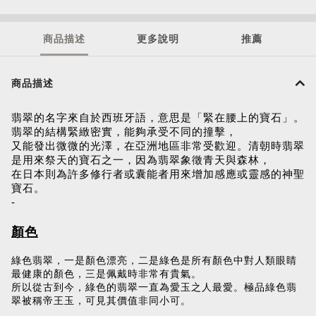
商品描述
更多說明
推薦
商品描述
翡翠的名字來自於西班牙語，意思是「緊在腰上的寶石」。
翡翠的結構緊緻密實，能夠承受不同的撞擊，
又能發出微微的光澤，在亞洲地區非常受歡迎。清朝時翡翠
是用來祭天的寶石之一，因為翡翠象徵青天與森林，
在日本則為許多修行者或囊能者用來增加感應或靈感的神聖
寶石。
-
顏色
綠色翡翠，一是顏色漂亮，二是綠色是所有顏色中對人類眼睛
最健康的顏色，三是佩戴時非常有貴氣。
所以從古到今，綠色的翡翠一直為愛玉之人最愛。極品綠色翡
翠被稱帝王玉，可見其價值非同小可。