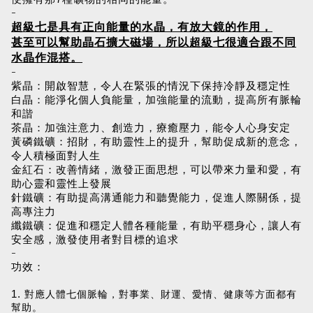
-
超級七是具有正向能量的水晶，有放大鏡的作用，
甚至可以幫助晶石擴大磁場，所以超級七很適合跟不同
水晶作混搭。
-
紫晶：開啟智慧，令人在緊張的情況下保持冷靜及穩定性
白晶：能淨化個人負能量，加強能量的流動，提高所有脈輪
和諧
茶晶：加強注意力、創造力，療癒壓力，能令人心身安定
黃磷鐵礦：招財，有助靈性上的提升，幫助促成新的意念，
令人積極面對人生
金紅石：改善情緒，激發正面思想，可以帶來力量和愛，有
助心靈和靈性上發展
針鐵礦：有助提高溝通能力和聽覺能力，促進人際關係，提
高專注力
纖鐵礦：促進和穩定人體各種能量，有助平穩身心，讓人有
安全感，激發使用者對目標的追求
-
功效：
1.
對應人體七個脈輪，對事業、財運、愛情、健康等方面都有
幫助。