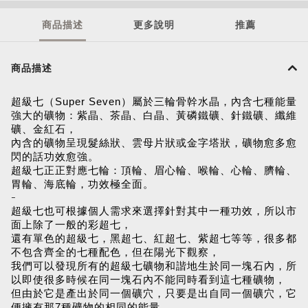
商品描述
更多說明
推薦
商品描述
超級七（Super Seven）屬於三輪骨幹水晶，內含七種能量
強大的礦物：紫晶、茶晶、白晶、黃磷鐵礦、針鐵礦、纖維
礦、金紅石，
內含的礦物呈現髮絲狀、雲母片狀或金字塔狀，礦物愈多愈
閃的話功效愈強。
超級七正正對應七輪：頂輪、眉心輪、喉輪、心輪、臍輪、
胃輪、海底輪，功效極全面。
-
超級七也可根據個人需求來選擇針對其中一種功效，所以市
面上除了一般的彩超七，
還有單色的超級七，黑超七、紅超七、紫超七等等，很多都
不包含齊全的七種配色，但在陽光下觀察，
我們可以發現所有的超級七礦物和諧地生於同一塊石內，所
以即使很多時候在同一塊石內不能同時看到這七種礦物，
但由於它是產出於同一個礦穴，只要是出自同一個礦穴，它
便擁有那7種礦物的相同的能量。