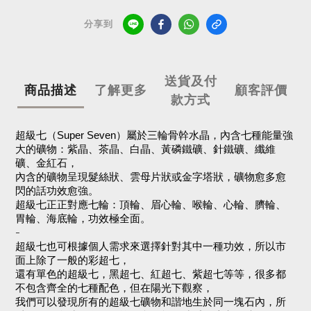
分享到
送貨及付
商品描述
了解更多
顧客評價
款方式
超級七（Super Seven）屬於三輪骨幹水晶，內含七種能量強
大的礦物：紫晶、茶晶、白晶、黃磷鐵礦、針鐵礦、纖維
礦、金紅石，
內含的礦物呈現髮絲狀、雲母片狀或金字塔狀，礦物愈多愈
閃的話功效愈強。
超級七正正對應七輪：頂輪、眉心輪、喉輪、心輪、臍輪、
胃輪、海底輪，功效極全面。
-
超級七也可根據個人需求來選擇針對其中一種功效，所以市
面上除了一般的彩超七，
還有單色的超級七，黑超七、紅超七、紫超七等等，很多都
不包含齊全的七種配色，但在陽光下觀察，
我們可以發現所有的超級七礦物和諧地生於同一塊石內，所