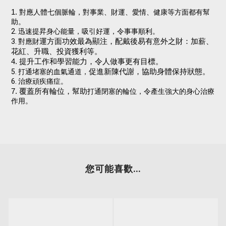
1.
對應人體七個脈輪，對事業、財運、愛情、健康等方面都有幫
助。
2. 迅速提昇身心能量，吸引好運，令事事順利。
3. 對應財
運方面功效最為顯注，配戴後易有意外之財：加薪、
花紅、升職、投資獲利等。
4. 提升工作和學習能力，令人做事更有目標。
5. 打通堵塞的血氣通道，
促進新陳代謝，協助身體保持狀態。
6. 治療頑疾痛症。
7. 覆蓋所有輪位，幫助
打通閉塞的輪位，令產生強大的身心治療
作用。
您可能喜歡...