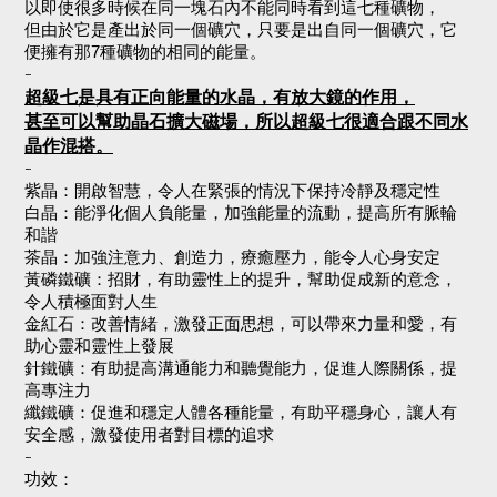
以即使很多時候在同一塊石內不能同時看到這七種礦物，
但由於它是產出於同一個礦穴，只要是出自同一個礦穴，它
便擁有那7種礦物的相同的能量。
-
超級七是具有正向能量的水晶，有放大鏡的作用，
甚至可以幫助晶石擴大磁場，所以超級七很適合跟不同水
晶作混搭。
-
紫晶：開啟智慧，令人在緊張的情況下保持冷靜及穩定性
白晶：能淨化個人負能量，加強能量的流動，提高所有脈輪
和諧
茶晶：加強注意力、創造力，療癒壓力，能令人心身安定
黃磷鐵礦：招財，有助靈性上的提升，幫助促成新的意念，
令人積極面對人生
金紅石：改善情緒，激發正面思想，可以帶來力量和愛，有
助心靈和靈性上發展
針鐵礦：有助提高溝通能力和聽覺能力，促進人際關係，提
高專注力
纖鐵礦：促進和穩定人體各種能量，有助平穩身心，讓人有
安全感，激發使用者對目標的追求
-
功效：