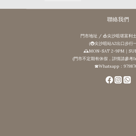
聯絡我們
門市地址 / 🎪尖沙咀堪富利士
(🚇尖沙咀站A2出口步行
🕰MON-SAT 2-9PM｜SU
(門市不定期有休假，詳情請參考Ins
☎Whatsapp：97987