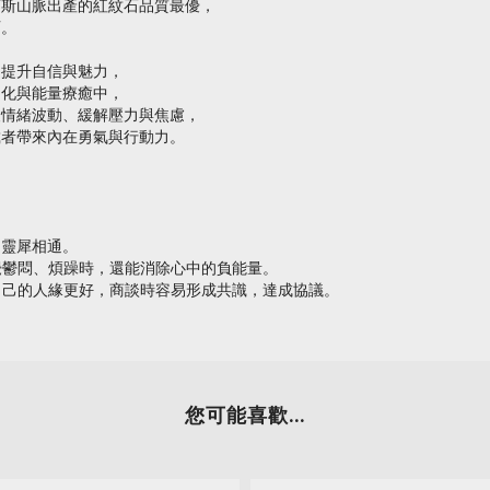
第斯山脈出產的紅紋石品質最優，
石。
、提升自信與魅力，
文化與能量療癒中，
復情緒波動、緩解壓力與焦慮，
戴者帶來內在勇氣與行動力。
、靈犀相通。
覺鬱悶、煩躁時，還能消除心中的負能量。
自己的人緣更好，商談時容易形成共識，達成協議。
您可能喜歡...