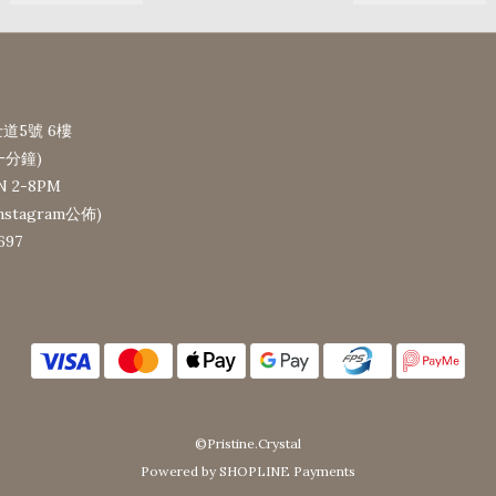
道5號 6樓
一分鐘)
N 2-8PM
tagram公佈)
697
©Pristine.Crystal
Powered by SHOPLINE Payments