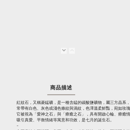
商品描述
紅紋石，又稱菱錳礦，是一種含錳的碳酸鹽礦物，屬三方晶系
常帶有白色、灰色或淺色條紋與渦紋，色澤溫柔鮮豔，宛如玫
它被視為「愛神之石」與「療癒之石」，具有開啟心輪、療癒
吸引真愛、平衡情緒等寓意和功效，是七月的誕生石。
-