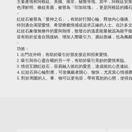
主要產地有阿根廷、美國、南非、秘魯等地。其中，阿根廷安
色澤鮮明、條紋美麗，被譽為「印加玫瑰」，更是阿根廷的國
-
紅紋石被譽為「愛神之石」，有助於打開心輪、釋放內心傷痛
特別適合渴望愛情、希望療癒情感或追求正緣的人士。在許多
紅紋石象徵無條件的愛與熱情，散發出的溫柔能量被認為能平
並有助於促進自我接納、增加人際吸引力、廣結善緣，也為佩
-
功效：
1. 出門在外時，有助於吸引好朋友接近和招來愛情。
2. 吸引與你心靈合襯的另一半，有助於吸引美妙的愛情來臨。
3. 情侶互贈紅紋石，容易融入彼此的愛意，達成彼此心意連結
4. 紅紋石與心輪對應，可使佩戴者開心、愉快，尤其當心情感
5. 對於周圍的人、事、物可以更包容，帶有寬恕的心態，使得