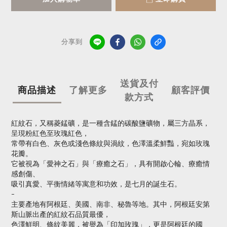
分享到
送貨及付
商品描述
了解更多
顧客評價
款方式
紅紋石，又稱菱錳礦，是一種含錳的碳酸鹽礦物，屬三方晶系，
呈現粉紅色至玫瑰紅色，
常帶有白色、灰色或淺色條紋與渦紋，色澤溫柔鮮豔，宛如玫瑰
花瓣。
它被視為「愛神之石」與「療癒之石」，具有開啟心輪、療癒情
感創傷、
吸引真愛、平衡情緒等寓意和功效，是七月的誕生石。
-
主要產地有阿根廷、美國、南非、秘魯等地。其中，阿根廷安第
斯山脈出產的紅紋石品質最優，
色澤鮮明、條紋美麗，被譽為「印加玫瑰」，更是阿根廷的國