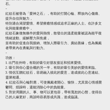
石。
-
紅紋石被譽為「愛神之石」，有助於打開心輪、釋放內心傷痛、
提升自信與魅力，
特別適合渴望愛情、希望療癒情感或追求正緣的人士。在許多文
化與能量療癒中，
紅紋石象徵無條件的愛與熱情，散發出的溫柔能量被認為能平復
情緒波動、緩解壓力與焦慮，
並有助於促進自我接納、增加人際吸引力、廣結善緣，也為佩戴
者帶來內在勇氣與行動力。
-
功效：
1. 出門在外時，有助於吸引好朋友接近和招來愛情。
2. 吸引與你心靈合襯的另一半，有助於吸引美妙的愛情來臨。
3. 情侶互贈紅紋石，容易融入彼此的愛意，達成彼此心意連結、
靈犀相通。
4. 紅紋石與心輪對應，可使佩戴者開心、愉快，尤其當心情感覺
鬱悶、煩躁時，還能消除心中的負能量。
5. 對於周圍的人、事、物可以更包容，帶有寬恕的心態，使得自
己的人緣更好，商談時容易形成共識，達成協議。