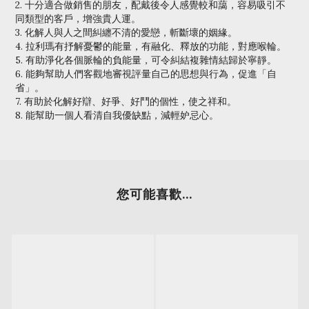
2. 十分適合做銷售的朋友，配戴後令人感覺較和藹，容易吸引不
同類型的客戶，增強貴人運。
3. 化解人與人之間糾纏不清的愛戀，斬斷壞的姻緣。
4. 拉利瑪有抒解憂鬱的能量，有融化、釋放的功能，對應喉輪。
5. 有助淨化各個脈輪的負能量，可令糾結複雜情結歸於寧靜。
6. 能夠幫助人們客觀地審視評量自己的思想與行為，促進「自
省」。
7. 有助於化解好辯、好爭、好鬥的個性，使之祥和。
8. 能幫助一個人看清自我優缺點，減輕妒忌心。
您可能喜歡...