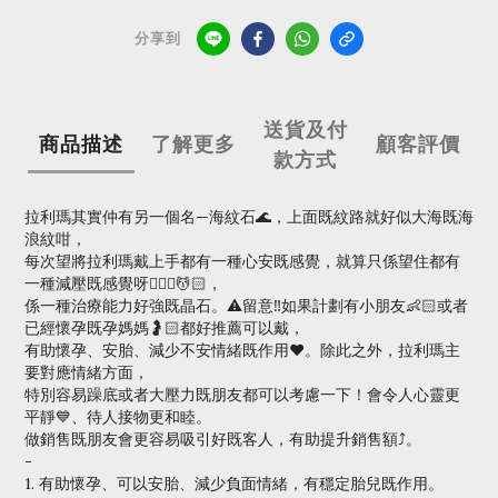
分享到
送貨及付
商品描述
了解更多
顧客評價
款方式
拉利瑪其實仲有另一個名—海紋石🌊，上面既紋路就好似大海既海
浪紋咁，
每次望將拉利瑪戴上手都有一種心安既感覺，就算只係望住都有
一種減壓既感覺呀💆🏻‍♀️💆🏻，
係一種治療能力好強既晶石。⚠️留意‼️如果計劃有小朋友👶🏻或者
已經懷孕既孕媽媽🤰🏻都好推薦可以戴，
有助懷孕、安胎、減少不安情緒既作用♥️。除此之外，拉利瑪主
要對應情緒方面，
特別容易躁底或者大壓力既朋友都可以考慮一下！會令人心靈更
平靜💙、待人接物更和睦。
做銷售既朋友會更容易吸引好既客人，有助提升銷售額⤴️。
-
1. 有助懷孕、可以安胎、減少負面情緒，有穩定胎兒既作用。