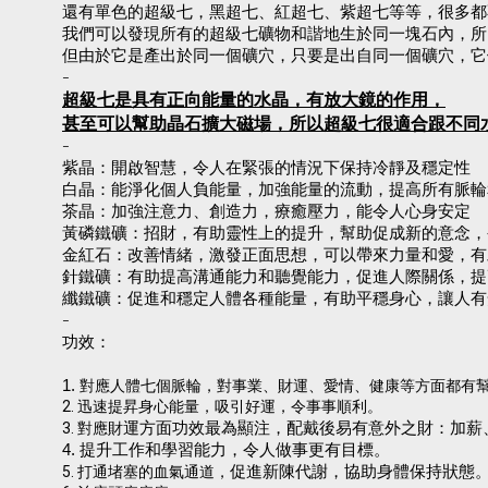
還有單色的超級七，黑超七、紅超七、紫超七等等，很多都
我們可以發現所有的超級七礦物和諧地生於同一塊石內，所
但由於它是產出於同一個礦穴，只要是出自同一個礦穴，它
-
超級七是具有正向能量的水晶，有放大鏡的作用，
甚至可以幫助晶石擴大磁場，所以超級七很適合跟不同
-
紫晶：開啟智慧，令人在緊張的情況下保持冷靜及穩定性
白晶：能淨化個人負能量，加強能量的流動，提高所有脈輪
茶晶：加強注意力、創造力，療癒壓力，能令人心身安定
黃磷鐵礦：招財，有助靈性上的提升，幫助促成新的意念，
金紅石：改善情緒，激發正面思想，可以帶來力量和愛，有
針鐵礦：有助提高溝通能力和聽覺能力，促進人際關係，提
纖鐵礦：促進和穩定人體各種能量，有助平穩身心，讓人有
-
功效：
1.
對應人體七個脈輪，對事業、財運、愛情、健康等方面都有
2. 迅速提昇身心能量，吸引好運，令事事順利。
3. 對應財
運方面功效最為顯注，配戴後易有意外之財：加薪
4. 提升工作和學習能力，令人做事更有目標。
5. 打通堵塞的血氣通道，
促進新陳代謝，協助身體保持狀態