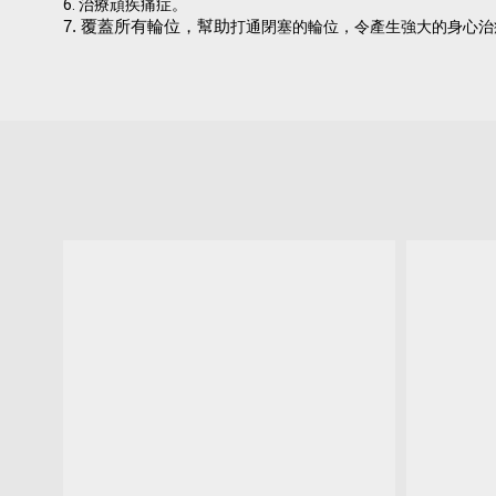
6. 治療頑疾痛症。
7. 覆蓋所有輪位，幫助
打通閉塞的輪位，令產生強大的身心治