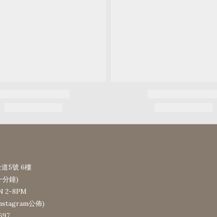
道5號 6樓
一分鐘)
N 2-8PM
tagram公佈)
697