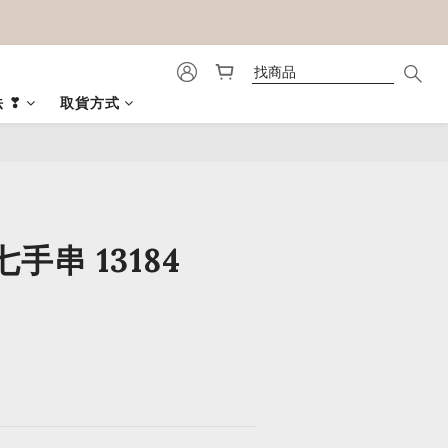
 ❣
取貨方式
立即購買
手串 13184