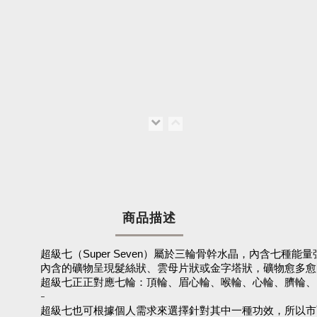
商品描述
超級七（Super Seven）屬於三輪骨幹水晶，內含七
內含的礦物呈現髮絲狀、雲母片狀或金字塔狀，礦物愈多愈
超級七正正對應七輪：頂輪、眉心輪、喉輪、心輪、臍輪、
-
超級七也可根據個人需求來選擇針對其中一種功效，所以市