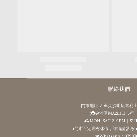
聯絡我們
門市地址 / 🎪尖沙咀堪富利士
(🚇尖沙咀站A2出口步行
🕰MON-SAT 2-9PM｜SU
(門市不定期有休假，詳情請參考Ins
☎Whatsapp：97987