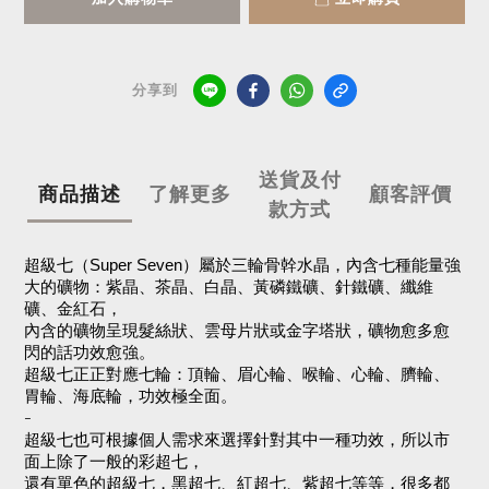
分享到
送貨及付
商品描述
了解更多
顧客評價
款方式
超級七（Super Seven）屬於三輪骨幹水晶，內含七種能量強
大的礦物：紫晶、茶晶、白晶、黃磷鐵礦、針鐵礦、纖維
礦、金紅石，
內含的礦物呈現髮絲狀、雲母片狀或金字塔狀，礦物愈多愈
閃的話功效愈強。
超級七正正對應七輪：頂輪、眉心輪、喉輪、心輪、臍輪、
胃輪、海底輪，功效極全面。
-
超級七也可根據個人需求來選擇針對其中一種功效，所以市
面上除了一般的彩超七，
還有單色的超級七，黑超七、紅超七、紫超七等等，很多都