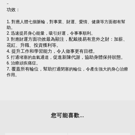
-
功效：
1.
對應人體七個脈輪，對事業、財運、愛情、健康等方面都有幫
助。
2. 迅速提昇身心能量，吸引好運，令事事順利。
3. 對應財
運方面功效最為顯注，配戴後易有意外之財：加薪、
花紅、升職、投資獲利等。
4. 提升工作和學習能力，令人做事更有目標。
5. 打通堵塞的血氣通道，
促進新陳代謝，協助身體保持狀態。
6. 治療頑疾痛症。
7. 覆蓋所有輪位，幫助
打通閉塞的輪位，令產生強大的身心治療
作用。
您可能喜歡...