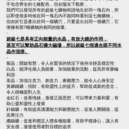
不包含齊全的七種配色，但在陽光下觀察，
我們可以發現所有的超級七礦物和諧地生於同一塊石內，所
以即使很多時候在同一塊石內不能同時看到這七種礦物，
但由於它是產出於同一個礦穴，只要是出自同一個礦穴，它
便擁有那7種礦物的相同的能量。
-
超級七是具有正向能量的水晶，有放大鏡的作用，
甚至可以幫助晶石擴大磁場，所以超級七很適合跟不同水
晶作混搭。
-
紫晶：開啟智慧，令人在緊張的情況下保持冷靜及穩定性
白晶：能淨化個人負能量，加強能量的流動，提高所有脈輪
和諧
茶晶：加強注意力、創造力，療癒壓力，能令人心身安定
黃磷鐵礦：招財，有助靈性上的提升，幫助促成新的意念，
令人積極面對人生
金紅石：改善情緒，激發正面思想，可以帶來力量和愛，有
助心靈和靈性上發展
針鐵礦：有助提高溝通能力和聽覺能力，促進人際關係，提
高專注力
纖鐵礦：促進和穩定人體各種能量，有助平穩身心，讓人有
安全感，激發使用者對目標的追求