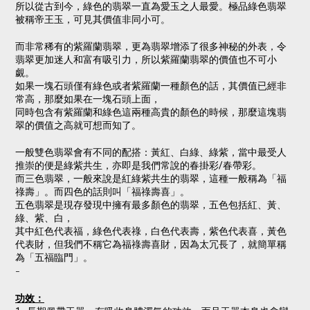
所以從古到今，綠色的翡翠一直為愛玉之人最愛。極品綠色翡翠
被稱帝王玉，可見其價值非同小可。
而非常稀有的紫羅蘭翡翠，更為翡翠增添了很多神秘的外表，令
翡翠更加迷人和富有吸引力，所以紫羅蘭翡翠的價值也不可小
覷。
如果一塊石頭僅有綠色或者紫羅蘭一種顏色的話，其價值已經非
常高，那麼如果在一塊石頭上面，
同時包含有紫羅蘭和綠色這兩種高貴的顏色的時候，那麼這塊翡
翠的價值之高就可想而知了。
一般雙色翡翠會有不同的配搭：黃紅、白綠、綠紫，當中最受人
推崇的便是綠紫共生，亦即是我們常說的春掛彩/春帶彩。
而三色翡翠，一般來說是紅綠紫共生的翡翠，這種一般稱為「福
祿壽」。而四色的話則叫「福祿壽喜」。
五色翡翠是現存發現中擁有最多顏色的翡翠，五色包括紅、黃、
綠、紫、白，
其中紅色代表福，綠色代表祿，白色代表壽，紫色代表喜，黃色
代表財，但我們不稱它為福祿壽喜財，因為太冗長了，就簡單稱
為「五福臨門」。
-
功效：