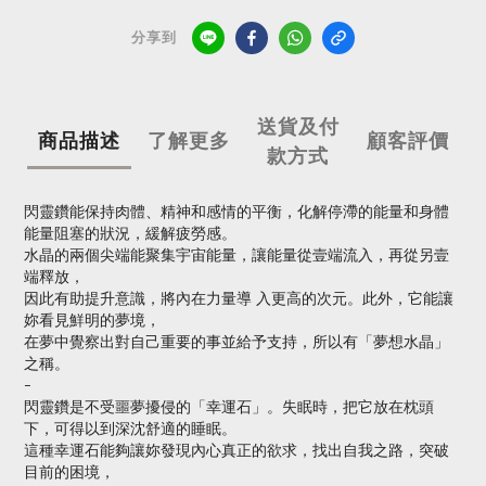
分享到
送貨及付
商品描述
了解更多
顧客評價
款方式
閃靈鑽能保持肉體、精神和感情的平衡，化解停滯的能量和身體
能量阻塞的狀況，緩解疲勞感。
水晶的兩個尖端能聚集宇宙能量，讓能量從壹端流入，再從另壹
端釋放，
因此有助提升意識，將內在力量導 入更高的次元。此外，它能讓
妳看見鮮明的夢境，
在夢中覺察出對自己重要的事並給予支持，所以有「夢想水晶」
之稱。
-
閃靈鑽是不受噩夢擾侵的「幸運石」。失眠時，把它放在枕頭
下，可得以到深沈舒適的睡眠。
這種幸運石能夠讓妳發現內心真正的欲求，找出自我之路，突破
目前的困境，