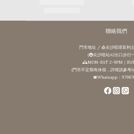
聯絡我們
門市地址 / 🎪尖沙咀堪富利士
(🚇尖沙咀站A2出口步行
🕰MON-SAT 2-9PM｜SU
(門市不定期有休假，詳情請參考Ins
☎Whatsapp：97987