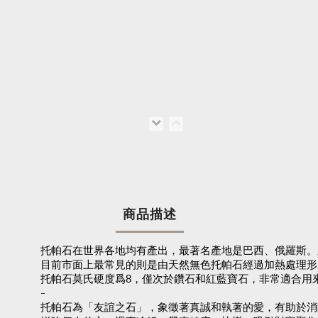
商品描述
托帕石在世界各地均有產出，最著名產地是巴西、俄羅斯。
目前市面上最常見的則是由天然無色托帕石經過加熱處理形
托帕石莫氏硬度爲8，僅次於鑽石和紅藍寶石，非常適合用
-
托帕石為「友誼之石」，象徵著真誠和執著的愛，有助於消