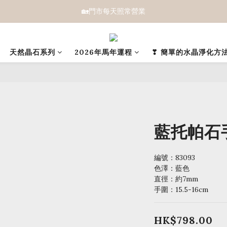
🏡門市每天照常營業
天然晶石系列
2026年馬年運程
❣ 簡單的水晶淨化方法
藍托帕石手
編號：83093 
色澤：藍色
直徑：約7mm
手圍：15.5-16cm
HK$798.00