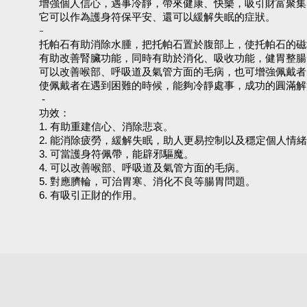
增強個人信心，遇事冷靜，帶來健康、快樂，吸引財富聚集
它可以作為護身符保平安、還可以緩解失眠的症狀。
-
托帕石有助消除水腫，把托帕石置於腹部上，使托帕石的磁
有助改善腎臟功能，同時有助於消化、吸收功能，健胃整腸
可以改善喉部、呼吸道及氣管方面的毛病，也可增強佩戴者
使佩戴者在遇到困難的時候，能夠冷靜處事，成功的圓滿解
-
功效：
1. 有助重建信心、消除悲哀。
2. 能消除疲勞，緩解失眠，助人更易控制以及穩定個人情
3. 可當護身符佩帶，能辟邪驅魔。
4. 可以改善喉部、呼吸道及氣管方面的毛病。
5. 對應臍輪，可治胃寒、消化不良等腸胃問題。
6. 有吸引正財的作用。