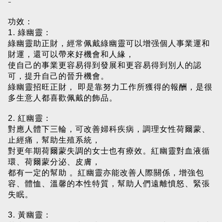
-
功效：
1. 綠幽靈：
綠幽靈助正財，經常佩戴綠幽靈可以增强個人事業運和
財運，還可以帶來好機會和人緣，
使自己的事業更容易得到發展和更容易得到別人的認
可，提升自己的晉升機會。
綠幽靈招旺正財， 即是靠努力工作所獲得的報酬，是很
多生意人都喜歡佩戴的飾品。
2. 紅幽靈：
對應人體下三輪，可改善婦科疾病，調理女性荷爾蒙、
止經痛，幫助生殖系統，
對更年期荷爾蒙失調的女士也有療效。紅幽靈對血液循
環、荷爾蒙分泌、皮膚，
都有一定的幫助 。紅幽靈亦能改善人際關係，增強包
容、體恤、溫馨的本性特質，幫助人們遠離憤怒、緊張
失眠。
3. 黃幽靈：