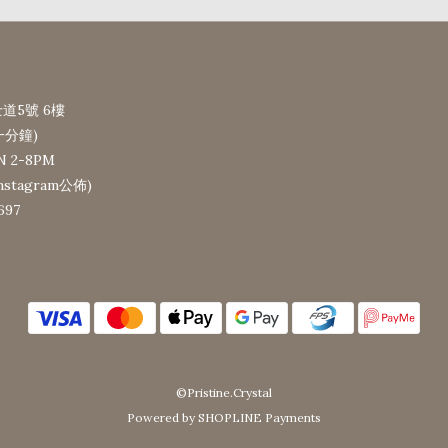
道5號 6樓
一分鐘)
N 2-8PM
tagram公佈)
697
©Pristine.Crystal
Powered by SHOPLINE Payments