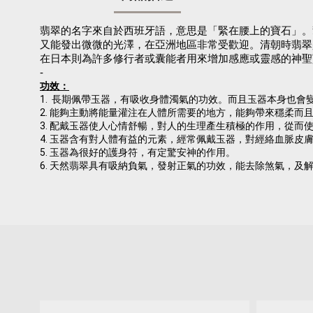
翡翠的名字來自於西班牙語，意思是「緊在腰上的寶石」。
又能發出微微的光澤，在亞洲地區非常受歡迎。清朝時翡翠
在日本則為許多修行者或囊能者用來增加感應或靈感的神聖
-
功效：
1. 長期佩帶玉器，有吸收身體濁氣的功效。而且玉器本身也
2. 能夠主動將能量灌注在人體所需要的地方，能夠帶來穩柔而
3. 配戴玉器使人心情舒暢，對人的生理產生積極的作用，從而
4. 玉器含有對人體有益的元素，經常佩戴玉器，對經絡血脈皮
5. 玉器為很好的護身符，有定驚安神的作用。
6. 天然翡翠具有吸納負氣，發射正氣的功效，能去除煞氣，及