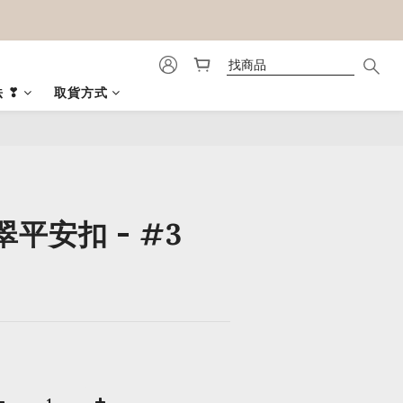
 ❣
取貨方式
立即購買
平安扣 - #3