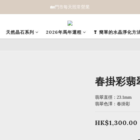
🏡門市每天照常營業
天然晶石系列
2026年馬年運程
❣ 簡單的水晶淨化方法
春掛彩翡翠
翡翠直徑：23.1mm
翡翠色澤：春掛彩
HK$1,300.00