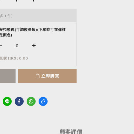
多 1 件)
安扣頸繩(可調較長短)(下單時可在備註
定顏色)
惠價 HK$50.00
立即購買
顧客評價