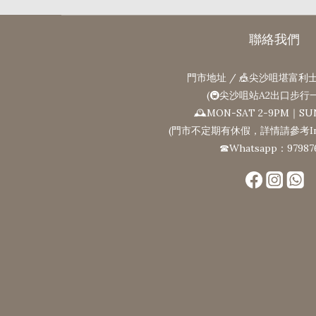
聯絡我們
門市地址 / 🎪尖沙咀堪富利士
(🚇尖沙咀站A2出口步行
🕰MON-SAT 2-9PM｜SU
(門市不定期有休假，詳情請參考Ins
☎Whatsapp：97987