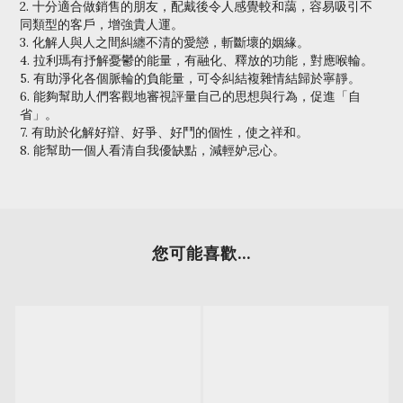
2. 十分適合做銷售的朋友，配戴後令人感覺較和藹，容易吸引不
同類型的客戶，增強貴人運。
3. 化解人與人之間糾纏不清的愛戀，斬斷壞的姻緣。
4. 拉利瑪有抒解憂鬱的能量，有融化、釋放的功能，對應喉輪。
5. 有助淨化各個脈輪的負能量，可令糾結複雜情結歸於寧靜。
6. 能夠幫助人們客觀地審視評量自己的思想與行為，促進「自
省」。
7. 有助於化解好辯、好爭、好鬥的個性，使之祥和。
8. 能幫助一個人看清自我優缺點，減輕妒忌心。
您可能喜歡...