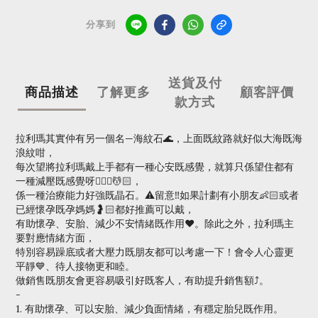
分享到
送貨及付
商品描述
了解更多
顧客評價
款方式
拉利瑪其實仲有另一個名—海紋石🌊，上面既紋路就好似大海既海
浪紋咁，
每次望將拉利瑪戴上手都有一種心安既感覺，就算只係望住都有
一種減壓既感覺呀💆🏻‍♀️💆🏻，
係一種治療能力好強既晶石。⚠️留意‼️如果計劃有小朋友👶🏻或者
已經懷孕既孕媽媽🤰🏻都好推薦可以戴，
有助懷孕、安胎、減少不安情緒既作用♥️。除此之外，拉利瑪主
要對應情緒方面，
特別容易躁底或者大壓力既朋友都可以考慮一下！會令人心靈更
平靜💙、待人接物更和睦。
做銷售既朋友會更容易吸引好既客人，有助提升銷售額⤴️。
-
1. 有助懷孕、可以安胎、減少負面情緒，有穩定胎兒既作用。